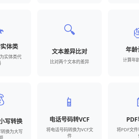

🔍
转实体类
年龄
文本差异比对
换为实体类代
计算年
比对两个文本的差异
码

📱
电话号码转VCF
PDF
小写转换
将电话号码转换为VCF文
将PDF文
字转换为大写
件
额