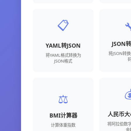
📋

JSON
YAML转JSON
将JSON转
将YAML格式转换为
JSON格式

⚖️
人民币大
BMI计算器
将阿拉伯数
计算体重指数
金